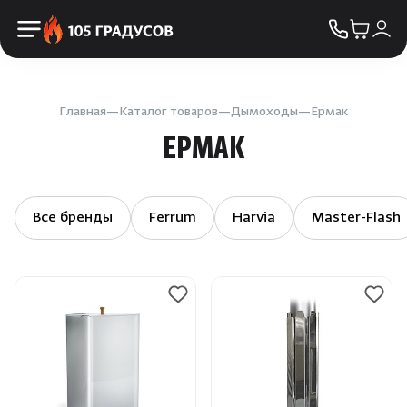
Пульты управления
КОНТАКТЫ
Освещение
Двери
Главная
Каталог товаров
Дымоходы
Ермак
ЕРМАК
Дымоходы
Пиломатериалы
Все бренды
Ferrum
Harvia
Master-Flash
Купели
Облицовка и порталы
SPA-оборудование