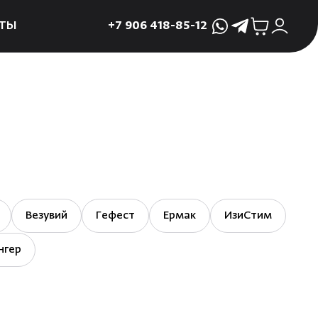
ТЫ
+7 906 418-85-12
WhatsApp
Telegram
ктующие
и
ие
мама
ры для печей
ы
Везувий
Гефест
Ермак
ИзиСтим
 поддоны и
нгер
 слива
р
асные сауны