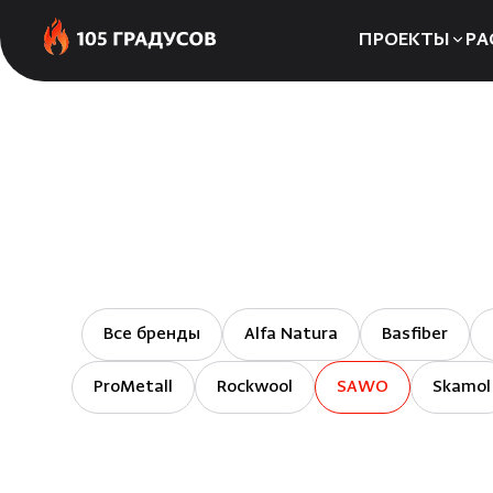
ПРОЕКТЫ
РА
Сауны
Бани
Хаммамы
Все бренды
Alfa Natura
Basfiber
ProMetall
Rockwool
SAWO
Skamol