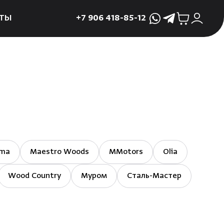
ТЫ
+7 906 418-85-12
WhatsApp
Telegram
ктующие
и
ие
мама
ры для печей
ы
mma
Maestro Woods
MMotors
Olia
 поддоны и
Wood Country
Муром
Сталь-Мастер
 слива
р
асные сауны