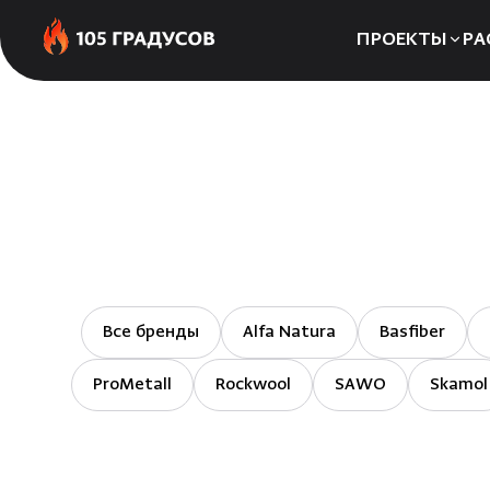
ПРОЕКТЫ
РА
Сауны
Бани
Хаммамы
Все бренды
Alfa Natura
Basfiber
ProMetall
Rockwool
SAWO
Skamol