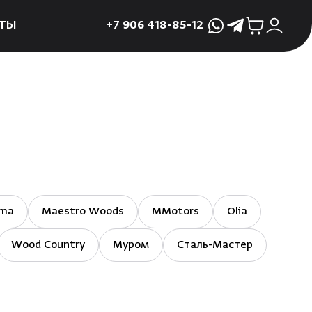
ТЫ
+7 906 418-85-12
WhatsApp
Telegram
ктующие
и
ие
мама
ры для печей
ы
mma
Maestro Woods
MMotors
Olia
 поддоны и
Wood Country
Муром
Сталь-Мастер
 слива
р
асные сауны