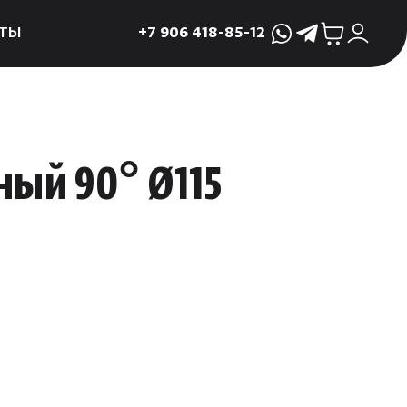
ТЫ
+7 906 418-85-12
WhatsApp
Telegram
ктующие
и
ие
ный 90° Ø115
мама
ры для печей
ы
 поддоны и
 слива
р
асные сауны