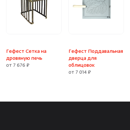
Гефест Сетка на
Гефест Поддавальная
дровяную печь
дверца для
от 7 676 ₽
облицовок
от 7 014 ₽