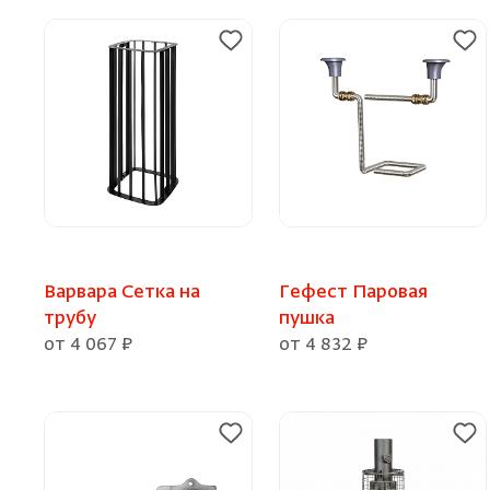
Варвара Сетка на
Гефест Паровая
трубу
пушка
от 4 067 ₽
от 4 832 ₽