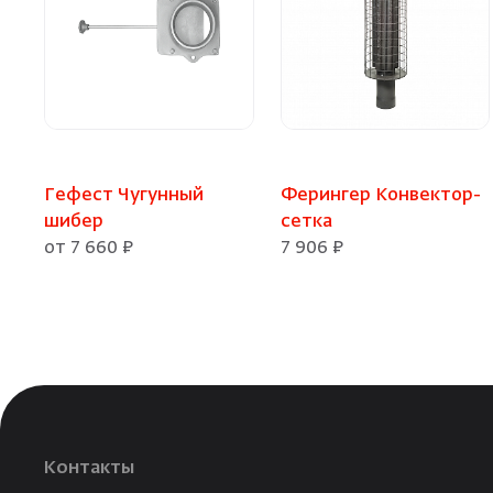
Гефест Чугунный
Ферингер Конвектор-
шибер
сетка
от 7 660 ₽
7 906 ₽
Контакты