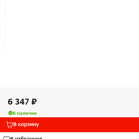
Облицовка и порталы
Лёдоген
SPA-оборудование
Пароду
Камни для печей
Краны
Аксессуары
6 347 ₽
В наличии
В корзину