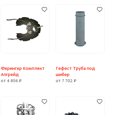
Ферингер Комплект
Гефест Труба под
Апгрейд
шибер
от 4 856 ₽
от 7 702 ₽