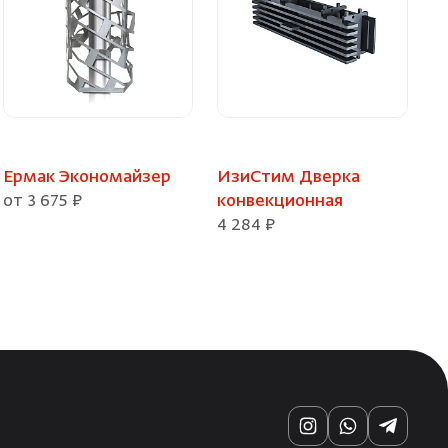
Ермак Экономайзер
ИзиСтим Дверка
от 3 675 ₽
конвекционная
4 284 ₽
Instagram
WhatsApp
Telegra