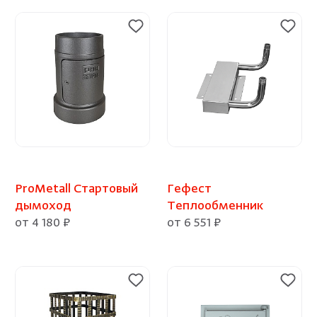
ProMetall Стартовый
Гефест
дымоход
Теплообменник
от 4 180 ₽
от 6 551 ₽