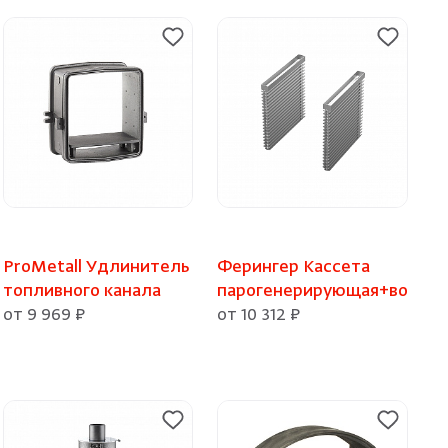
ProMetall Удлинитель
Ферингер Кассета
топливного канала
парогенерирующая+воронк
от 9 969 ₽
от 10 312 ₽