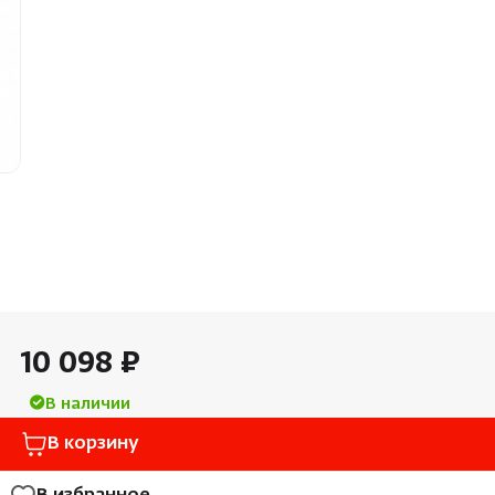
Облицовка и порталы
Лёдоген
SPA-оборудование
Пароду
Камни для печей
Краны
Аксессуары
10 098 ₽
В наличии
В корзину