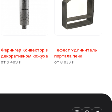
Ферингер Конвектор в
Гефест Удлинитель
декоративном кожухе
портала печи
от 9 409 ₽
от 8 033 ₽