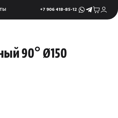
ТЫ
+7 906 418-85-12
WhatsApp
Telegram
ктующие
и
ие
ный 90° Ø150
мама
ры для печей
ы
 поддоны и
 слива
р
асные сауны