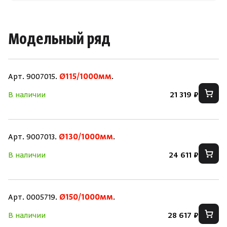
Модельный ряд
Арт. 9007015.
Ø115/1000мм
.
В наличии
21 319 ₽
Арт. 9007013.
Ø130/1000мм
.
Скрыть/по
Скрыть/по
В наличии
24 611 ₽
Зарегистрироваться
Войти
На главную
Нет аккаунта?
Уже есть аккаунт?
Зарегистрироваться
Войти
Арт. 0005719.
Ø150/1000мм
.
В наличии
28 617 ₽