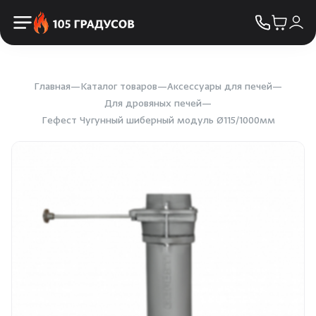
Пульты управления
КОНТАКТЫ
Освещение
Двери
Главная
Каталог товаров
Аксессуары для печей
Для дровяных печей
Гефест Чугунный шиберный модуль Ø115/1000мм
Дымоходы
Пиломатериалы
Купели
Облицовка и порталы
SPA-оборудование