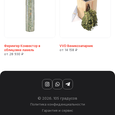
Ферингер Конвектор в
VVD Веникозапарник
облицовке ламель
от 14 158 ₽
от 28 930 ₽
Instagram
WhatsApp
Telegram
© 2026. 105 градусов
Политика конфиденциальности
Гарантия и сервис