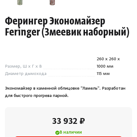
Душевые поддоны и системы слива
Ферингер Экономайзер
Интерьер
Feringer
(
Змеевик наборный)
Инфракрасные сауны
Лёдогенераторы
260 x 260 x
Размер, Ш x Г x В
1000 мм
Диаметр дымохода
115 мм
Пародушевые
Экономайзер в каменной облицовке "Ламель". Разработан
Краны
для быстрого прогрева парной.
33 932 ₽
В наличии