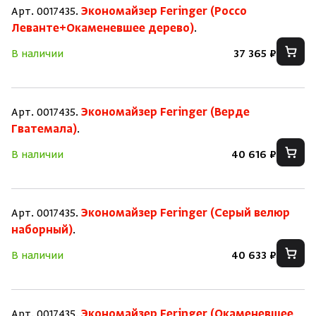
Арт. 0017435.
Экономайзер Feringer (Россо
Леванте+Окаменевшее дерево)
.
В наличии
37 365 ₽
Арт. 0017435.
Экономайзер Feringer (Верде
Гватемала)
.
В наличии
40 616 ₽
Арт. 0017435.
Экономайзер Feringer (Серый велюр
наборный)
.
В наличии
40 633 ₽
Скрыть/по
Скрыть/по
Арт. 0017435.
Экономайзер Feringer (Окаменевшее