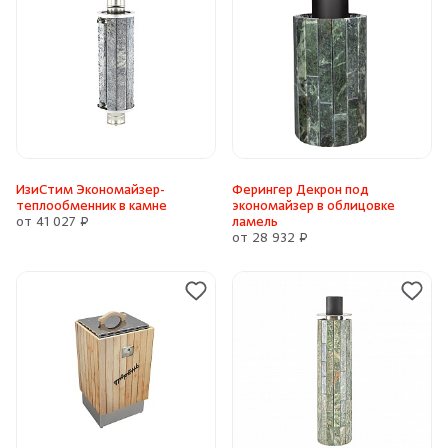
ИзиСтим Экономайзер-
Ферингер Декрон под
теплообменник в камне
экономайзер в облицовке
от 41 027 ₽
ламель
от 28 932 ₽