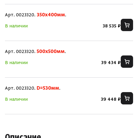
Арт. 0023320.
350x400мм
.
В наличии
38 535 ₽
Скрыть/по
Скрыть/по
Арт. 0023320.
500x500мм
.
Зарегистрироваться
Войти
На главную
В наличии
39 434 ₽
Нет аккаунта?
Уже есть аккаунт?
Зарегистрироваться
Войти
Арт. 0023320.
D=530мм
.
В наличии
39 448 ₽