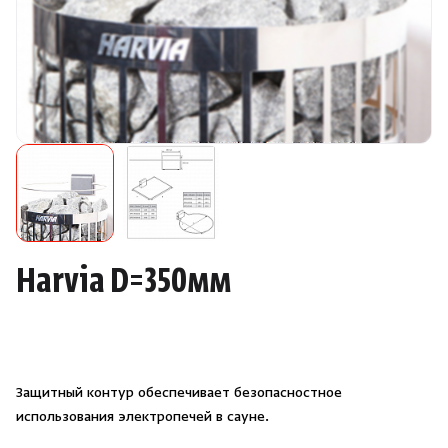
Камни для печей
Аксессуары
Комплектующие
Запчасти
Отопление
Harvia D=350мм
Для хаммама
Аксессуары для печей
Защитный контур обеспечивает безопасностное
Ароматы
использования электропечей в сауне.