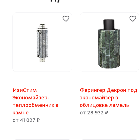
ИзиСтим
Ферингер Декрон под
Экономайзер-
экономайзер в
теплообменник в
облицовке ламель
камне
от 28 932 ₽
от 41 027 ₽