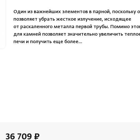
Облицовка и порталы
Лёдоген
Один из важнейших элементов в парной, поскольку 
SPA-оборудование
позволяет убрать жесткое излучение, исходящее
Пароду
от раскаленного металла первой трубы. Помимо этог
Камни для печей
для камней позволяет значительно увеличить тепло
Краны
Аксессуары
печи и получить еще более…
36 709 ₽