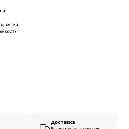
ераторы
она
шевые
о, сетка
емкость
Доставка