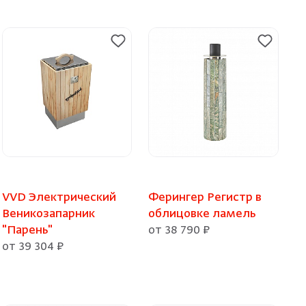
VVD Электрический
Ферингер Регистр в
Веникозапарник
облицовке ламель
"Парень"
от 38 790 ₽
от 39 304 ₽