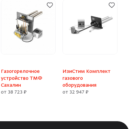
Газогорелочное
ИзиСтим Комплект
устройство ТМФ
газового
Сахалин
оборудования
от 38 723 ₽
от 32 947 ₽