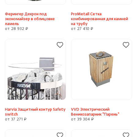
Ферингер Декрон под
ProMetall Сетка
экономайзер в облицовке
комбинированная для камней
ламель
на трубу
от 28 932 ₽
от 27 410 ₽
Harvia Защитный контур Safety
VVD Электрический
switch
Веникозапарник "Парень"
от 37 271 ₽
от 39 304 ₽