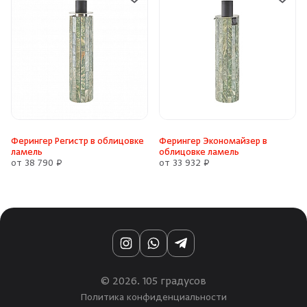
Ферингер Регистр в облицовке
Ферингер Экономайзер в
ламель
облицовке ламель
от 38 790 ₽
от 33 932 ₽
Instagram
WhatsApp
Telegram
© 2026. 105 градусов
Политика конфиденциальности