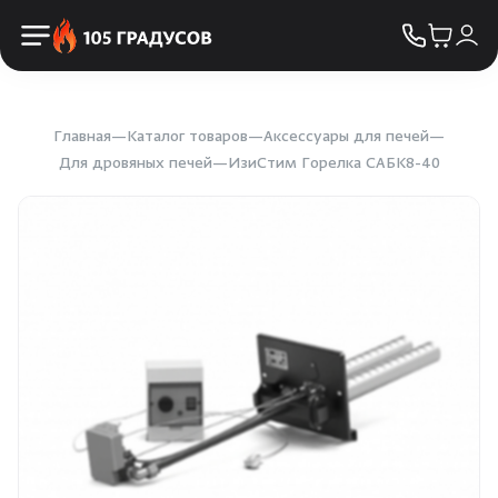
Пульты управления
КОНТАКТЫ
Освещение
Двери
Главная
Каталог товаров
Аксессуары для печей
Для дровяных печей
ИзиСтим Горелка САБК8-40
Дымоходы
Пиломатериалы
Купели
Облицовка и порталы
SPA-оборудование