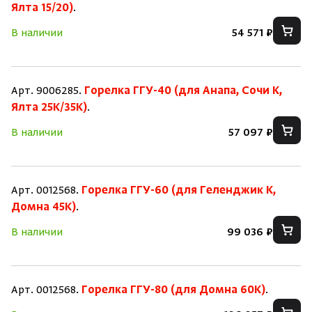
Ялта 15/20)
.
В наличии
54 571 ₽
Скрыть/по
Скрыть/по
Зарегистрироваться
Войти
На главную
Арт. 9006285.
Горелка ГГУ-40 (для Анапа, Сочи К,
Ялта 25К/35К)
.
Нет аккаунта?
Уже есть аккаунт?
Зарегистрироваться
Войти
В наличии
57 097 ₽
Арт. 0012568.
Горелка ГГУ-60 (для Геленджик К,
Домна 45К)
.
В наличии
99 036 ₽
Арт. 0012568.
Горелка ГГУ-80 (для Домна 60К)
.