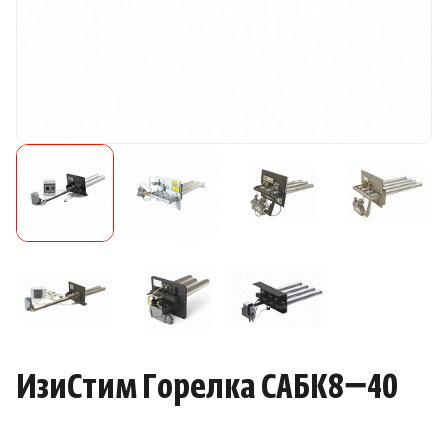
Камни для печей
Аксессуары
Комплектующие
Запчасти
Отопление
Для хаммама
Аксессуары для печей
ИзиСтим Горелка САБК8−40
Ароматы