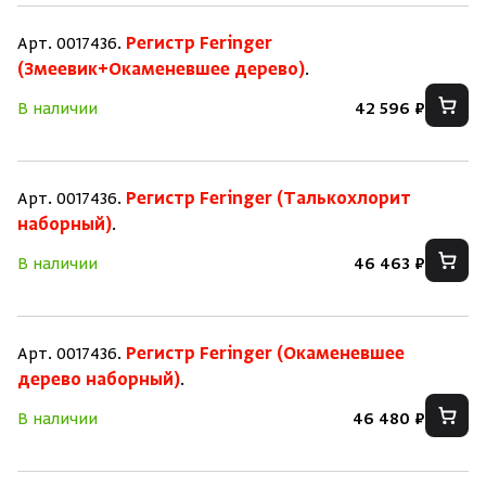
Арт. 0017436.
Регистр Feringer
(Змеевик+Окаменевшее дерево)
.
В наличии
42 596 ₽
Арт. 0017436.
Регистр Feringer (Талькохлорит
наборный)
.
В наличии
46 463 ₽
Скрыть/по
Скрыть/по
Арт. 0017436.
Регистр Feringer (Окаменевшее
дерево наборный)
.
Зарегистрироваться
Войти
На главную
В наличии
46 480 ₽
Нет аккаунта?
Уже есть аккаунт?
Зарегистрироваться
Войти