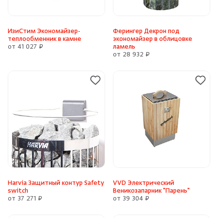
ИзиСтим Экономайзер-
Ферингер Декрон под
теплообменник в камне
экономайзер в облицовке
от 41 027 ₽
ламель
от 28 932 ₽
Harvia Защитный контур Safety
VVD Электрический
switch
Веникозапарник "Парень"
от 37 271 ₽
от 39 304 ₽