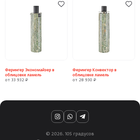
Ферингер Экономайзер в
Ферингер Конвектор в
облицовке ламель
облицовке ламель
от 33 932 ₽
от 28 930 ₽
Instagram
WhatsApp
Telegram
© 2026. 105 градусов