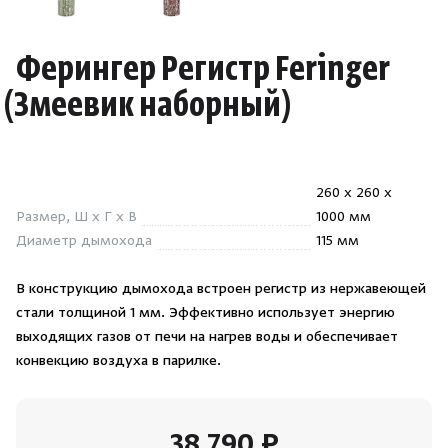
Душевые поддоны и системы слива
Ферингер Регистр Feringer
Интерьер
(
Змеевик наборный)
Инфракрасные сауны
Лёдогенераторы
260 x 260 x
Размер, Ш x Г x В
1000 мм
Диаметр дымохода
115 мм
Пародушевые
В конструкцию дымохода встроен регистр из нержавеющей
Краны
стали толщиной 1 мм. Эффективно использует энергию
выходящих газов от печи на нагрев воды и обеспечивает
конвекцию воздуха в парилке.
38 790 ₽