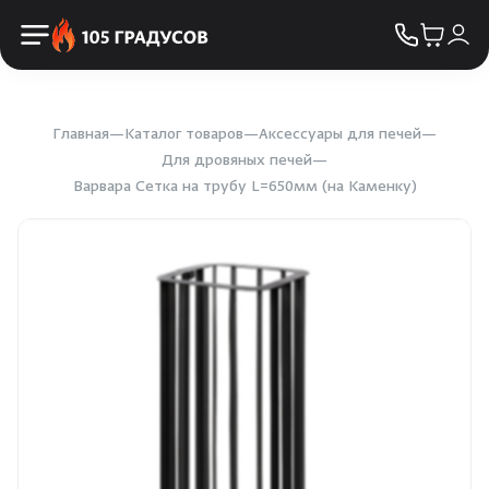
Пульты управления
КОНТАКТЫ
Освещение
Двери
Главная
Каталог товаров
Аксессуары для печей
Для дровяных печей
Варвара Сетка на трубу L=650мм (на Каменку)
Дымоходы
Пиломатериалы
Купели
Облицовка и порталы
SPA-оборудование