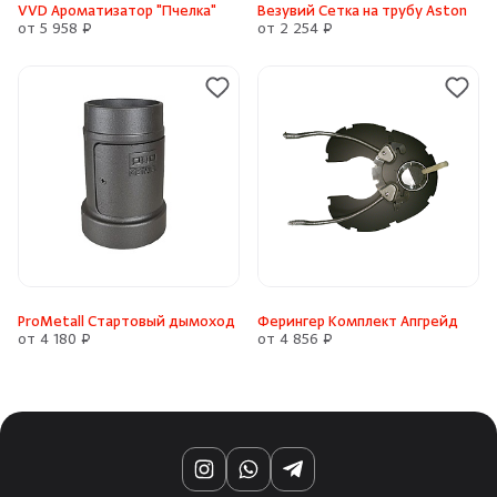
VVD Ароматизатор "Пчелка"
Везувий Сетка на трубу Aston
от 5 958 ₽
от 2 254 ₽
ProMetall Стартовый дымоход
Ферингер Комплект Апгрейд
от 4 180 ₽
от 4 856 ₽
Instagram
WhatsApp
Telegram