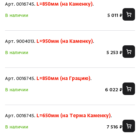
Арт. 0016745.
L=850мм (на Каменку)
.
В наличии
5 011 ₽
Скрыть/по
Скрыть/по
Арт. 9004013.
L=950мм (на Каменку)
.
Зарегистрироваться
Войти
На главную
В наличии
5 253 ₽
Нет аккаунта?
Уже есть аккаунт?
Зарегистрироваться
Войти
Арт. 0016745.
L=850мм (на Грацию)
.
В наличии
6 022 ₽
Арт. 0016745.
L=650мм (на Терма Каменку)
.
В наличии
7 516 ₽