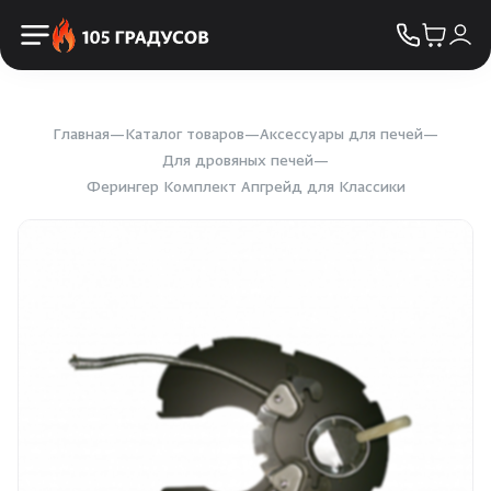
Пульты управления
КОНТАКТЫ
Освещение
Двери
Главная
Каталог товаров
Аксессуары для печей
Для дровяных печей
Ферингер Комплект Апгрейд для Классики
Дымоходы
Пиломатериалы
Купели
Облицовка и порталы
SPA-оборудование