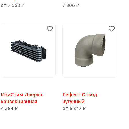
от 7 660 ₽
7 906 ₽
ИзиСтим Дверка
Гефест Отвод
конвекционная
чугунный
4 284 ₽
от 6 347 ₽