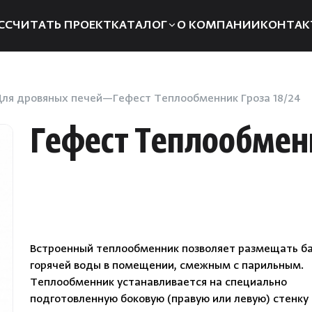
ССЧИТАТЬ ПРОЕКТ
КАТАЛОГ
О КОМПАНИИ
КОНТАК
Электрические печи
Компле
Дровяные печи
Запчаст
ля дровяных печей
Гефест Теплообменник Гроза 18/24
Парогенераторы
Отоплен
Гефест Теплообменн
Пульты управления
Для хам
Освещение
Аксессуа
Двери
Аромат
Дымоходы
Душевые
Встроенный теплообменник позволяет размещать ба
системы
Пиломатериалы
горячей воды в помещении, смежным с парильным.
Интерье
Теплообменник устанавливается на специально
Купели
подготовленную боковую
(
правую или левую) стенку 
Инфракр