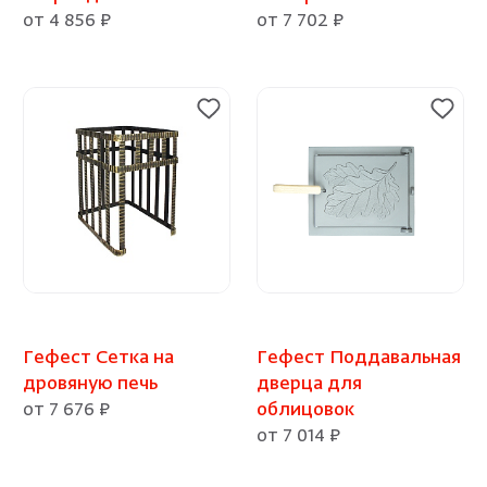
от 4 856 ₽
от 7 702 ₽
Гефест Сетка на
Гефест Поддавальная
дровяную печь
дверца для
от 7 676 ₽
облицовок
от 7 014 ₽