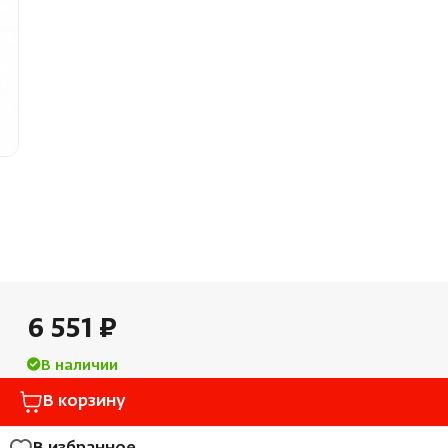
Облицовка и порталы
Лёдоген
SPA-оборудование
Пароду
Камни для печей
Краны
Аксессуары
6 551 ₽
В наличии
В корзину