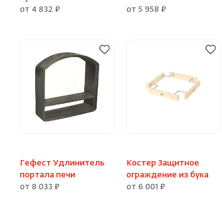
от 4 832 ₽
от 5 958 ₽
Гефест Удлинитель
Костер Защитное
портала печи
ограждение из бука
от 8 033 ₽
от 6 001 ₽