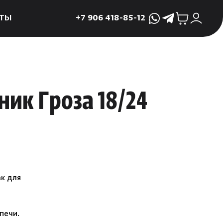
ТЫ
+7 906 418-85-12
WhatsApp
Telegram
ктующие
и
ие
ик Гроза 18/24
мама
ры для печей
ы
 поддоны и
к для
 слива
р
печи.
асные сауны