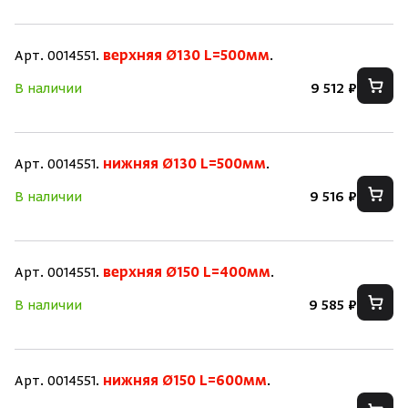
Арт. 0014551.
верхняя Ø130 L=500мм
.
В наличии
9 512 ₽
Арт. 0014551.
нижняя Ø130 L=500мм
.
Скрыть/по
Скрыть/по
В наличии
9 516 ₽
Зарегистрироваться
Войти
На главную
Нет аккаунта?
Уже есть аккаунт?
Зарегистрироваться
Войти
Арт. 0014551.
верхняя Ø150 L=400мм
.
В наличии
9 585 ₽
Арт. 0014551.
нижняя Ø150 L=600мм
.