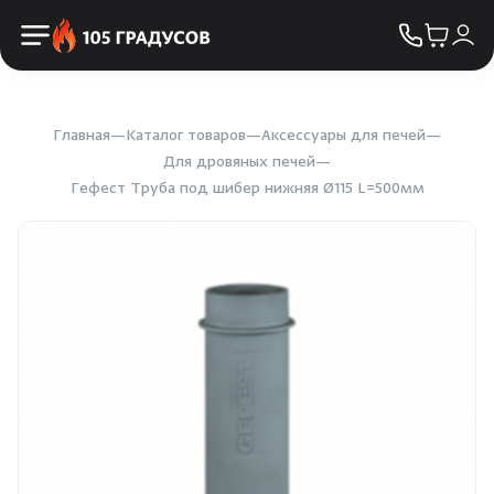
Пульты управления
КОНТАКТЫ
Освещение
Двери
Главная
Каталог товаров
Аксессуары для печей
Для дровяных печей
Гефест Труба под шибер нижняя Ø115 L=500мм
Дымоходы
Пиломатериалы
Купели
Облицовка и порталы
SPA-оборудование