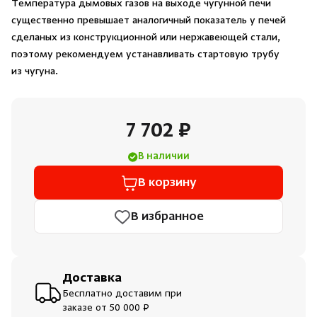
Температура дымовых газов на выходе чугунной печи
Душевые поддоны и системы слива
существенно превышает аналогичный показатель у печей
сделаных из конструкционной или нержавеющей стали,
Интерьер
поэтому рекомендуем устанавливать стартовую трубу
из чугуна.
Инфракрасные сауны
7 702 ₽
Лёдогенераторы
В наличии
Пародушевые
В корзину
Краны
В избранное
Доставка
Бесплатно доставим при
заказе от 50 000 ₽