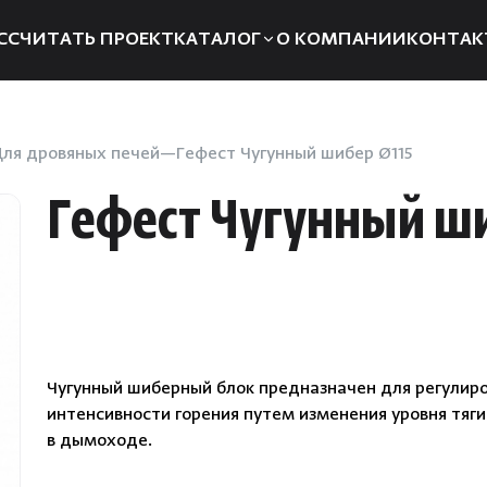
ССЧИТАТЬ ПРОЕКТ
КАТАЛОГ
О КОМПАНИИ
КОНТАК
Электрические печи
Компле
Дровяные печи
Запчаст
ля дровяных печей
Гефест Чугунный шибер Ø115
Парогенераторы
Отоплен
Гефест Чугунный ши
Пульты управления
Для хам
Освещение
Аксессуа
Двери
Аромат
Дымоходы
Душевые
Чугунный шиберный блок предназначен для регулир
системы
Пиломатериалы
интенсивности горения путем изменения уровня тяги
Интерье
в дымоходе.
Купели
Инфракр