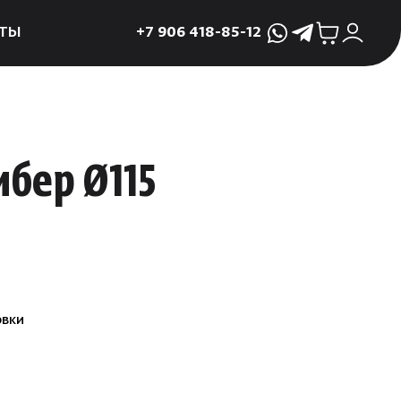
ТЫ
+7 906 418-85-12
WhatsApp
Telegram
ктующие
и
ие
бер Ø115
мама
ры для печей
ы
 поддоны и
овки
 слива
р
асные сауны