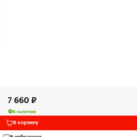
Облицовка и порталы
Лёдоген
SPA-оборудование
Пароду
Камни для печей
Краны
Аксессуары
7 660 ₽
В наличии
В корзину