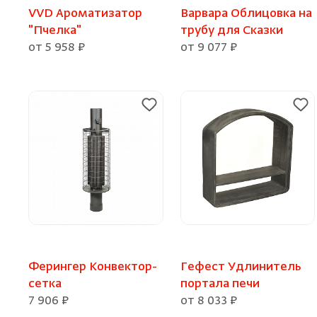
VVD Ароматизатор
Варвара Облицовка на
"Пчелка"
трубу для Сказки
от 5 958 ₽
от 9 077 ₽
Ферингер Конвектор-
Гефест Удлинитель
сетка
портала печи
7 906 ₽
от 8 033 ₽