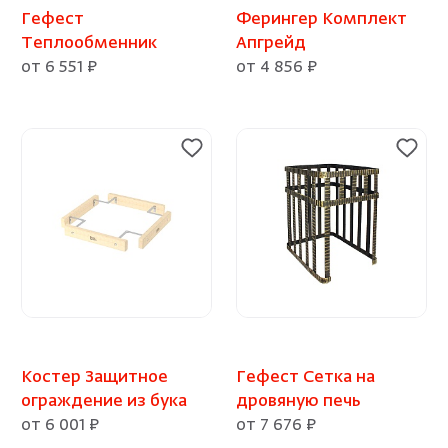
Гефест
Ферингер Комплект
Теплообменник
Апгрейд
от 6 551 ₽
от 4 856 ₽
Костер Защитное
Гефест Сетка на
ограждение из бука
дровяную печь
от 6 001 ₽
от 7 676 ₽