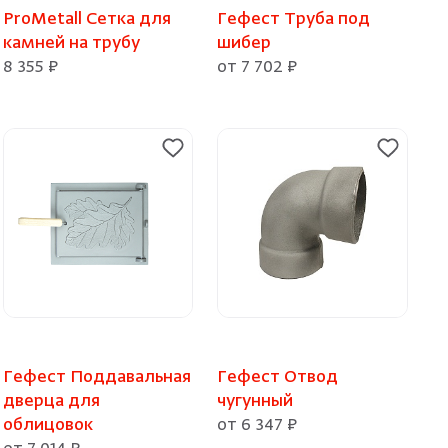
ProMetall Сетка для
Гефест Труба под
камней на трубу
шибер
8 355 ₽
от 7 702 ₽
Гефест Поддавальная
Гефест Отвод
дверца для
чугунный
облицовок
от 6 347 ₽