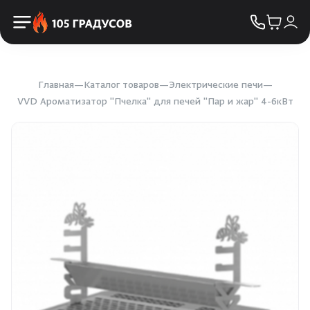
Пульты управления
КОНТАКТЫ
Освещение
Двери
Главная
Каталог товаров
Электрические печи
VVD Ароматизатор "Пчелка" для печей "Пар и жар" 4-6кВт
Дымоходы
Пиломатериалы
Купели
Облицовка и порталы
SPA-оборудование