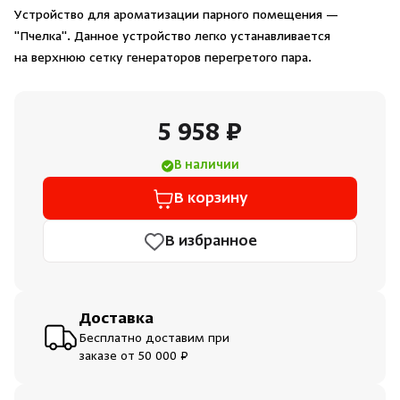
Душевые поддоны и системы слива
Устройство для ароматизации парного помещения —
"Пчелка". Данное устройство легко устанавливается
на верхнюю сетку генераторов перегретого пара.
Интерьер
Инфракрасные сауны
5 958 ₽
В наличии
Лёдогенераторы
В корзину
Пародушевые
В избранное
Краны
Доставка
Бесплатно доставим при
заказе от 50 000 ₽