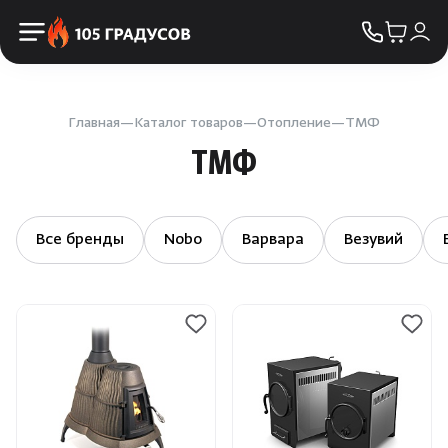
Пульты управления
КОНТАКТЫ
Освещение
Двери
Главная
Каталог товаров
Отопление
ТМФ
ТМФ
Дымоходы
Пиломатериалы
Все бренды
Nobo
Варвара
Везувий
Купели
Облицовка и порталы
SPA-оборудование