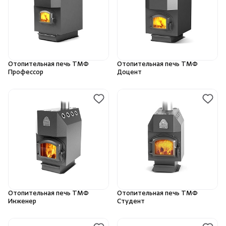
Душевые поддоны и системы слива
Интерьер
Отопительная печь ТМФ
Отопительная печь ТМФ
Инфракрасные сауны
Профессор
Доцент
Скрыть/по
Скрыть/по
Лёдогенераторы
Зарегистрироваться
Войти
На главную
Пародушевые
Нет аккаунта?
Уже есть аккаунт?
Зарегистрироваться
Войти
Краны
Отопительная печь ТМФ
Отопительная печь ТМФ
Инженер
Студент