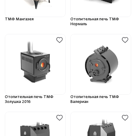
Камни для печей
ТМФ Мангазея
Отопительная печь ТМФ
Аксессуары
Нормаль
Комплектующие
Запчасти
Отопление
Для хаммама
Отопительная печь ТМФ
Отопительная печь ТМФ
Золушка 2016
Валериан
Аксессуары для печей
Ароматы