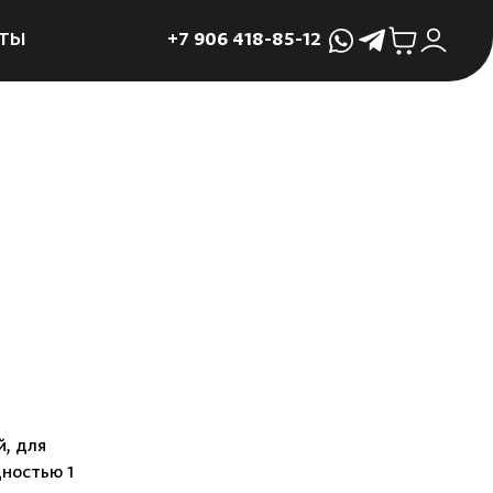
ТЫ
+7 906 418-85-12
WhatsApp
Telegram
ктующие
и
ие
мама
ры для печей
ы
 поддоны и
 слива
р
, для
ностью 1
асные сауны