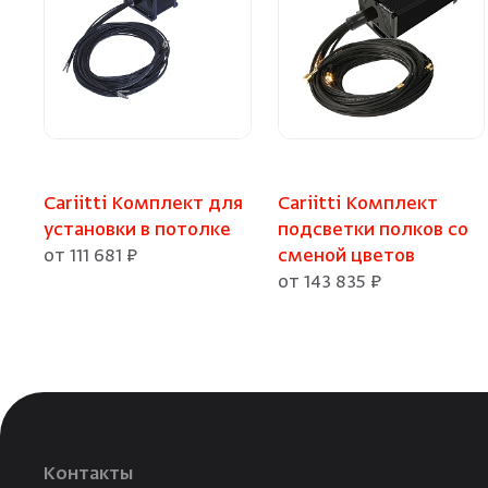
Cariitti Комплект для
Cariitti Комплект
установки в потолке
подсветки полков со
от 111 681 ₽
сменой цветов
от 143 835 ₽
Контакты