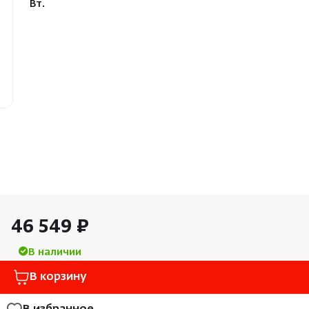
Вт.
Облицовка и порталы
Лёдоген
SPA-оборудование
Пароду
Камни для печей
Краны
Аксессуары
46 549 ₽
В наличии
В корзину