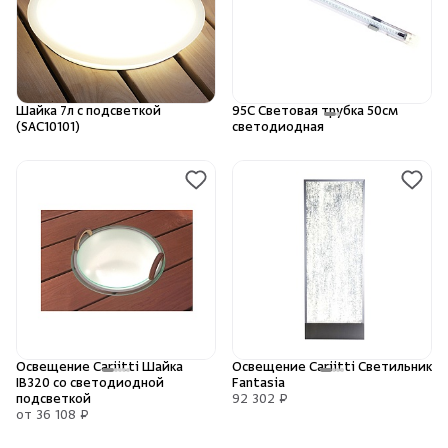
Душевые поддоны и системы слива
Интерьер
Шайка 7л с подсветкой
95С Световая трубка 50см
(SAC10101)
светодиодная
Инфракрасные сауны
Лёдогенераторы
Пародушевые
Краны
Освещение Cariitti Шайка
Освещение Cariitti Светильник
IB320 со светодиодной
Fantasia
подсветкой
92 302 ₽
от 36 108 ₽