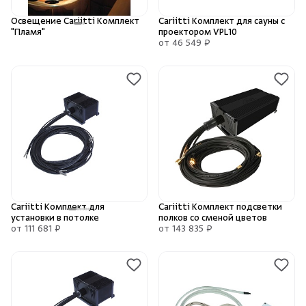
Освещение Cariitti Комплект
Cariitti Комплект для сауны с
"Пламя"
проектором VPL10
от 46 549 ₽
Скрыть/по
Скрыть/по
Зарегистрироваться
Войти
На главную
Нет аккаунта?
Уже есть аккаунт?
Зарегистрироваться
Войти
Cariitti Комплект для
Cariitti Комплект подсветки
установки в потолке
полков со сменой цветов
от 111 681 ₽
от 143 835 ₽