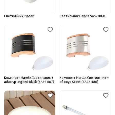
Камни для печей
Светильник Linder
Светильник Harvia SAS21060
Аксессуары
Комплектующие
Запчасти
Отопление
Для хаммама
Комплект Harvia Светильник +
Комплект Harvia Светильник +
абажур Legend Black (SAS21107)
абажур Steel (SAS21106)
Аксессуары для печей
Ароматы