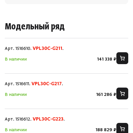
Модельный ряд
Арт. 1516610.
VPL30C-G211
.
В наличии
141 338 ₽
Арт. 1516611.
VPL30C-G217
.
В наличии
161 286 ₽
Арт. 1516612.
VPL30C-G223
.
В наличии
188 829 ₽
Скрыть/по
Скрыть/по