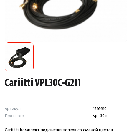
Камни для печей
Аксессуары
Комплектующие
Запчасти
Отопление
Cariitti VPL30C-G211
Для хаммама
Аксессуары для печей
Артикул
1516610
Проектор
vpl-30c
Ароматы
Cariitti Комплект подсветки полков со сменой цветов