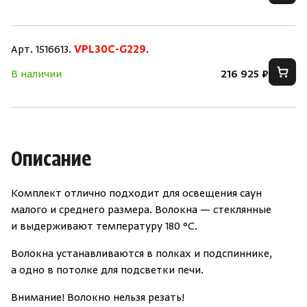
Зарегистрироваться
Войти
На главную
Арт. 1516613.
VPL30C-G229
.
Нет аккаунта?
Уже есть аккаунт?
Зарегистрироваться
Войти
В наличии
216 925 ₽
Описание
Комплект отлично подходит для освещения саун
малого и среднего размера. Волокна — стеклянные
и выдерживают температуру 180 °C.
Волокна устанавливаются в полках и подспиннике,
а одно в потолке для подсветки печи.
Внимание! Волокно нельзя резать!