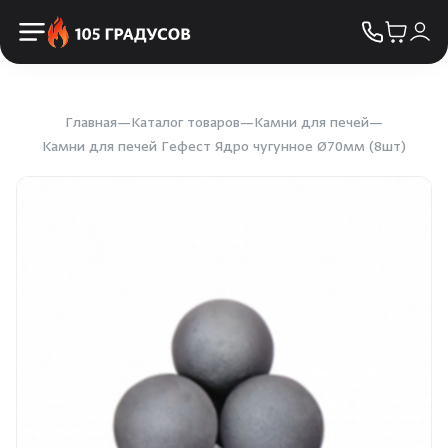
Пульты управления
КОНТАКТЫ
Освещение
Двери
Главная
Каталог товаров
Камни для печей
Камни для печей Гефест Ядро чугунное Ø70мм (8шт)
Дымоходы
Пиломатериалы
Купели
Облицовка и порталы
SPA-оборудование