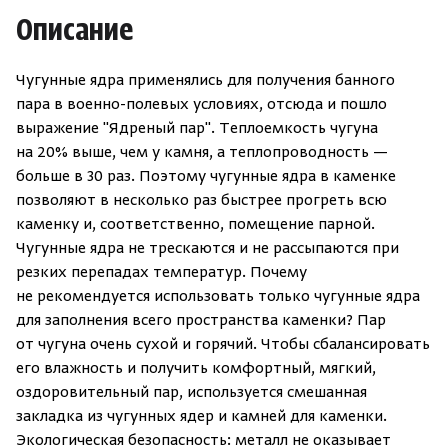
Описание
Чугунные ядра применялись для получения банного
пара в военно-полевых условиях, отсюда и пошло
выражение "Ядреный пар". Теплоемкость чугуна
на 20% выше, чем у камня, а теплопроводность —
больше в 30 раз. Поэтому чугунные ядра в каменке
позволяют в несколько раз быстрее прогреть всю
каменку и, соответственно, помещение парной.
Скрыть/по
Скрыть/по
Чугунные ядра не трескаются и не рассыпаются при
резких перепадах температур. Почему
Зарегистрироваться
Войти
На главную
не рекомендуется использовать только чугунные ядра
Нет аккаунта?
Уже есть аккаунт?
Зарегистрироваться
Войти
для заполнения всего пространства каменки? Пар
от чугуна очень сухой и горячий. Чтобы сбалансировать
его влажность и получить комфортный, мягкий,
оздоровительный пар, используется смешанная
закладка из чугунных ядер и камней для каменки.
Экологическая безопасность: металл не оказывает