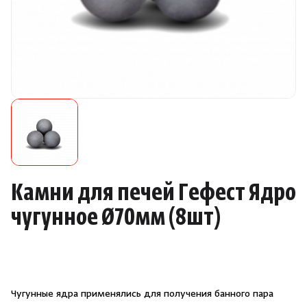
Камни для печей
Аксессуары
Комплектующие
Запчасти
Отопление
Камни для печей Гефест Ядро
Для хаммама
чугунное Ø70мм
(
8шт)
Аксессуары для печей
Ароматы
Чугунные ядра применялись для получения банного пара