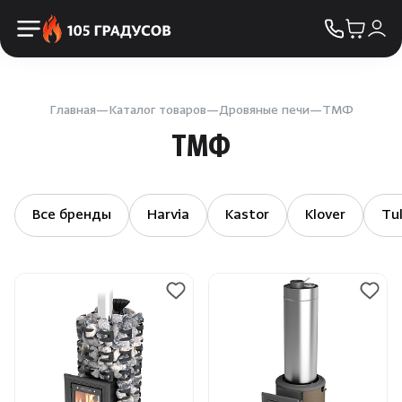
Пульты управления
КОНТАКТЫ
Освещение
Двери
Главная
Каталог товаров
Дровяные печи
ТМФ
ТМФ
Дымоходы
Пиломатериалы
Все бренды
Harvia
Kastor
Klover
Tul
Купели
Облицовка и порталы
SPA-оборудование