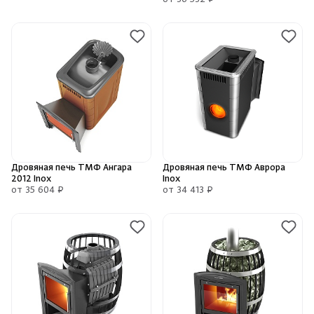
от 36 532 ₽
Скрыть/по
Скрыть/по
Зарегистрироваться
Войти
На главную
Нет аккаунта?
Уже есть аккаунт?
Зарегистрироваться
Войти
Дровяная печь ТМФ Ангара
Дровяная печь ТМФ Аврора
2012 Inox
Inox
от 35 604 ₽
от 34 413 ₽