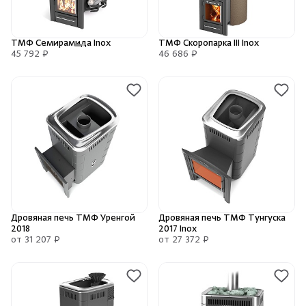
Камни для печей
ТМФ Семирамида Inox
ТМФ Скоропарка III Inox
Аксессуары
45 792 ₽
46 686 ₽
Комплектующие
Запчасти
Отопление
Для хаммама
Дровяная печь ТМФ Уренгой
Дровяная печь ТМФ Тунгуска
2018
2017 Inox
Аксессуары для печей
от 31 207 ₽
от 27 372 ₽
Ароматы