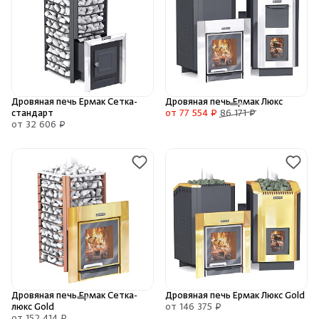
Душевые поддоны и системы слива
Интерьер
Инфракрасные сауны
Дровяная печь Ермак Сетка-
Дровяная печь Ермак Люкс
стандарт
от 77 554 ₽
86 171 ₽
от 32 606 ₽
Лёдогенераторы
Пародушевые
Краны
Дровяная печь Ермак Сетка-
Дровяная печь Ермак Люкс Gold
люкс Gold
от 146 375 ₽