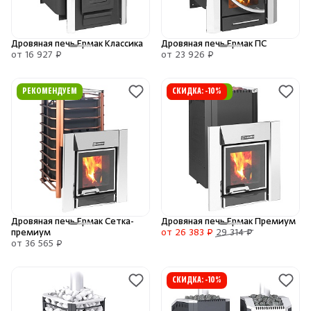
Камни для печей
Дровяная печь Ермак Классика
Дровяная печь Ермак ПС
Аксессуары
от 16 927 ₽
от 23 926 ₽
Комплектующие
РЕКОМЕНДУЕМ
РЕКОМЕНДУЕМ
СКИДКА: -10%
Запчасти
Отопление
Для хаммама
Дровяная печь Ермак Сетка-
Дровяная печь Ермак Премиум
премиум
от 26 383 ₽
29 314 ₽
Аксессуары для печей
от 36 565 ₽
СКИДКА: -10%
Ароматы