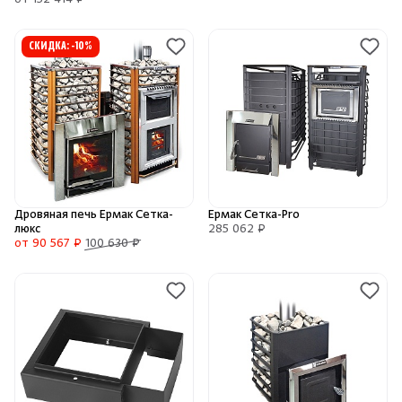
от 152 414 ₽
СКИДКА: -10%
Дровяная печь Ермак Сетка-
Ермак Сетка-Pro
люкс
285 062 ₽
от 90 567 ₽
100 630 ₽
Скрыть/по
Скрыть/по