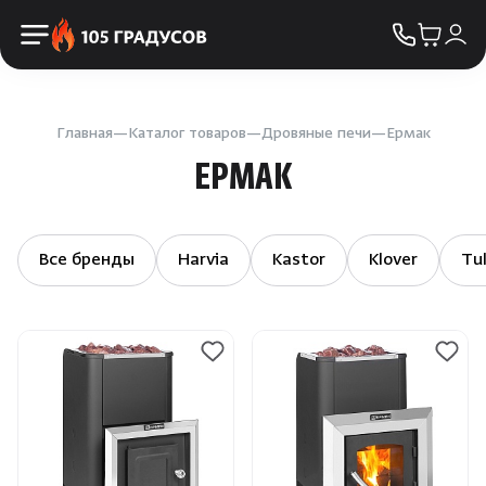
Пульты управления
КОНТАКТЫ
Освещение
Двери
Главная
Каталог товаров
Дровяные печи
Ермак
ЕРМАК
Дымоходы
Пиломатериалы
Все бренды
Harvia
Kastor
Klover
Tul
Купели
Облицовка и порталы
SPA-оборудование