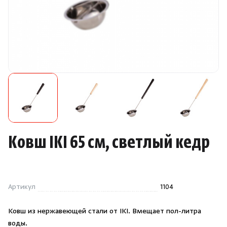
Камни для печей
Аксессуары
Комплектующие
Запчасти
Отопление
Ковш IKI 65 см, светлый кедр
Для хаммама
Аксессуары для печей
Артикул
1104
Ароматы
Ковш из нержавеющей стали от IKI. Вмещает пол-литра
воды.