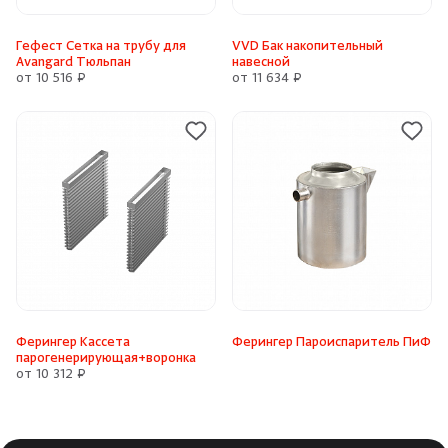
Гефест Сетка на трубу для
VVD Бак накопительный
Avangard Тюльпан
навесной
от 10 516 ₽
от 11 634 ₽
Ферингер Кассета
Ферингер Пароиспаритель ПиФ
парогенерирующая+воронка
от 10 312 ₽