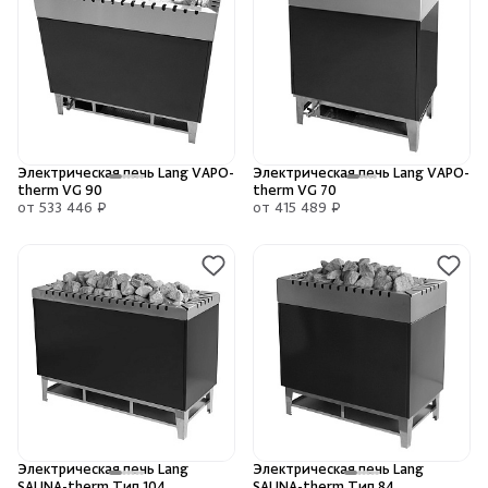
Душевые поддоны и системы слива
Интерьер
Инфракрасные сауны
Электрическая печь Lang VAPO-
Электрическая печь Lang VAPO-
therm VG 90
therm VG 70
Лёдогенераторы
от 533 446 ₽
от 415 489 ₽
Пародушевые
Краны
Электрическая печь Lang
Электрическая печь Lang
SAUNA-therm Тип 104
SAUNA-therm Тип 84