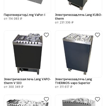
Камни для печей
Парогенератор Lang VaPor-i
Электрическая печь Lang KUBO-
Аксессуары
от 114 083 ₽
therm
от 231 336 ₽
Комплектующие
Запчасти
Отопление
Для хаммама
Электрическая печь Lang VAPO-
Электрическая печь Lang
Аксессуары для печей
therm V 503
THERMOS-vapo Superior
от 300 349 ₽
от 311 617 ₽
Ароматы