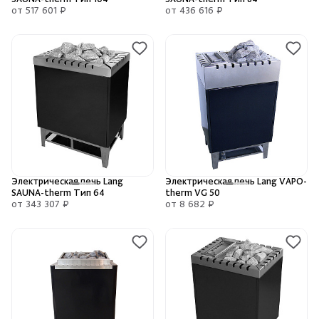
от 517 601 ₽
от 436 616 ₽
Электрическая печь Lang
Электрическая печь Lang VAPO-
SAUNA-therm Тип 64
therm VG 50
от 343 307 ₽
от 8 682 ₽
Скрыть/по
Скрыть/по
Зарегистрироваться
Войти
На главную
Нет аккаунта?
Уже есть аккаунт?
Зарегистрироваться
Войти