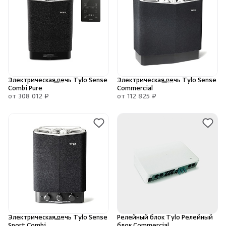
Зарегистрироваться
Войти
На главную
Душевые поддоны и системы слива
Нет аккаунта?
Уже есть аккаунт?
Зарегистрироваться
Войти
Интерьер
Инфракрасные сауны
Электрическая печь Tylo Sense
Электрическая печь Tylo Sense
Combi Pure
Commercial
Лёдогенераторы
от 308 012 ₽
от 112 825 ₽
Пародушевые
Краны
Электрическая печь Tylo Sense
Релейный блок Tylo Релейный
Sport Combi
блок Commercial