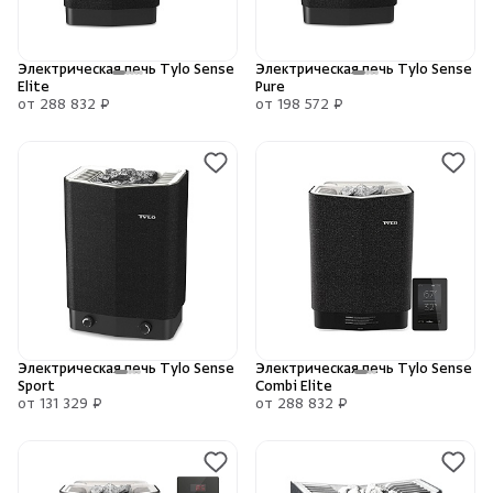
Камни для печей
Электрическая печь Tylo Sense
Электрическая печь Tylo Sense
Аксессуары
Elite
Pure
от 288 832 ₽
от 198 572 ₽
Комплектующие
Запчасти
Отопление
Для хаммама
Электрическая печь Tylo Sense
Электрическая печь Tylo Sense
Аксессуары для печей
Sport
Combi Elite
от 131 329 ₽
от 288 832 ₽
Ароматы
Скрыть/по
Скрыть/по