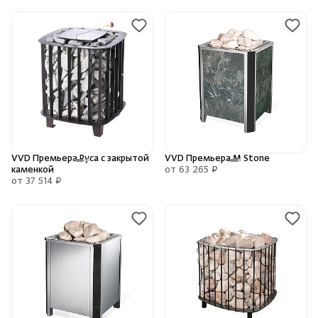
VVD Премьера Руса с закрытой
VVD Премьера М Stone
каменкой
от 63 265 ₽
от 37 514 ₽