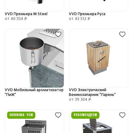
VVD Премьера М Steel
VVD Премьера Руса
от 40 554 ₽
от 43 512 ₽
Скрыть/по
Скрыть/по
Зарегистрироваться
Войти
На главную
Нет аккаунта?
Уже есть аккаунт?
Зарегистрироваться
Войти
VVD Мобильный ароматизатор
VVD Электрический
"ПиЖ"
Веникозапарник "Парень"
от 39 304 ₽
РЕКОМЕНДУЕМ
НОВИНКА
РЕКОМЕНДУЕМ