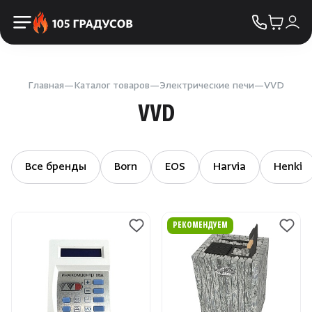
Пульты управления
КОНТАКТЫ
Освещение
Двери
Главная
Каталог товаров
Электрические печи
VVD
VVD
Дымоходы
Пиломатериалы
Все бренды
Born
EOS
Harvia
Henki
Купели
РЕКОМЕНДУЕМ
Облицовка и порталы
SPA-оборудование