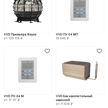
Душевые поддоны и системы слива
Интерьер
Инфракрасные сауны
VVD Премьера Фауна
VVD ПУ-04 МП
от 129 176 ₽
19 640 ₽
Лёдогенераторы
Пародушевые
Краны
VVD ПУ-04 М
VVD Бак накопительный
от 17 117 ₽
навесной
от 11 634 ₽