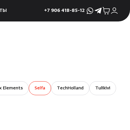
ТЫ
+7 906 418-85-12
WhatsApp
Telegram
ктующие
и
ие
мама
ры для печей
ы
x Elements
Selfa
TechHolland
Tulikivi
 поддоны и
 слива
р
асные сауны