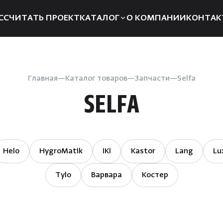
ССЧИТАТЬ ПРОЕКТ
КАТАЛОГ
О КОМПАНИИ
КОНТАК
Электрические печи
Компле
Дровяные печи
Запчаст
Главная
Каталог товаров
Запчасти
Selfa
Парогенераторы
Отоплен
SELFA
Пульты управления
Для хам
Освещение
Аксессуа
Двери
Аромат
Helo
HygroMatik
IKI
Kastor
Lang
Lu
Дымоходы
Душевые
Tylo
Варвара
Костер
системы
Пиломатериалы
Интерье
Купели
Инфракр