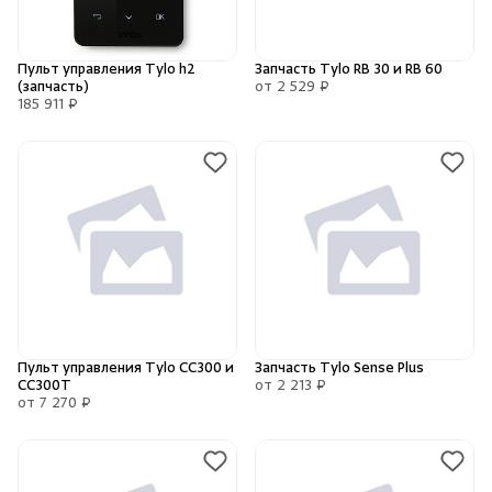
Камни для печей
Пульт управления Tylo h2
Запчасть Tylo RB 30 и RB 60
Аксессуары
(запчасть)
от 2 529 ₽
185 911 ₽
Комплектующие
Запчасти
Отопление
Для хаммама
Пульт управления Tylo CC300 и
Запчасть Tylo Sense Plus
Аксессуары для печей
CC300T
от 2 213 ₽
от 7 270 ₽
Ароматы