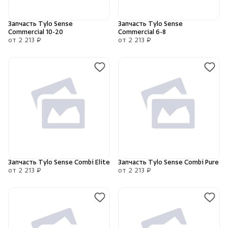
Запчасть Tylo Sense
Запчасть Tylo Sense
Commercial 10-20
Commercial 6-8
от 2 213 ₽
от 2 213 ₽
Скрыть/по
Скрыть/по
Зарегистрироваться
Войти
На главную
Нет аккаунта?
Уже есть аккаунт?
Зарегистрироваться
Войти
Запчасть Tylo Sense Combi Elite
Запчасть Tylo Sense Combi Pure
от 2 213 ₽
от 2 213 ₽