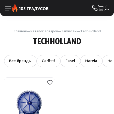
Пульты управления
КОНТАКТЫ
Освещение
Двери
Главная
Каталог товаров
Запчасти
TechHolland
TECHHOLLAND
Дымоходы
Пиломатериалы
Все бренды
Cariitti
Fasel
Harvia
Hel
Купели
Облицовка и порталы
SPA-оборудование