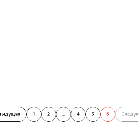
дыдущая
1
2
...
4
5
6
Следу