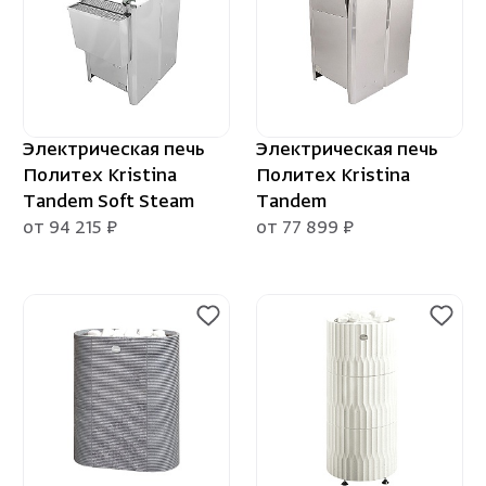
Облицовка и порталы
Лёдоген
SPA-оборудование
Пароду
Камни для печей
Краны
Аксессуары
Электрическая печь
Электрическая печь
Политех Kristina
Политех Kristina
Tandem Soft Steam
Tandem
от 94 215 ₽
от 77 899 ₽