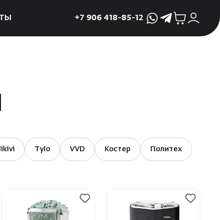
ТЫ
+7 906 418-85-12
WhatsApp
Telegram
ктующие
и
ие
И
мама
ры для печей
ы
ikivi
Tylo
VVD
Костер
Политех
 поддоны и
 слива
р
асные сауны