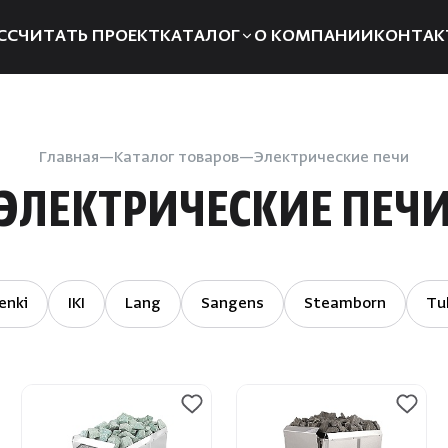
ССЧИТАТЬ ПРОЕКТ
КАТАЛОГ
О КОМПАНИИ
КОНТАК
Электрические печи
Компле
Дровяные печи
Запчаст
Главная
Каталог товаров
Электрические печи
Парогенераторы
Отоплен
ЭЛЕКТРИЧЕСКИЕ ПЕЧ
Пульты управления
Для хам
Освещение
Аксессуа
Двери
Аромат
enki
IKI
Lang
Sangens
Steamborn
Tul
Дымоходы
Душевые
системы
Пиломатериалы
Интерье
Купели
Инфракр