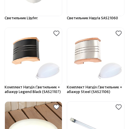
Камни для печей
Светильник Linder
Светильник Harvia SAS21060
Аксессуары
Комплектующие
Запчасти
Отопление
Для хаммама
Комплект Harvia Светильник +
Комплект Harvia Светильник +
абажур Legend Black (SAS21107)
абажур Steel (SAS21106)
Аксессуары для печей
Ароматы