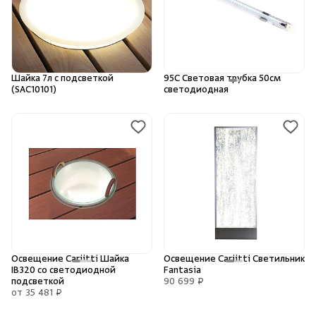
Душевые поддоны и системы слива
Интерьер
Шайка 7л с подсветкой
95С Световая трубка 50см
(SAC10101)
светодиодная
Инфракрасные сауны
Лёдогенераторы
Пародушевые
Краны
Освещение Cariitti Шайка
Освещение Cariitti Светильник
IB320 со светодиодной
Fantasia
подсветкой
90 699 ₽
от 35 481 ₽