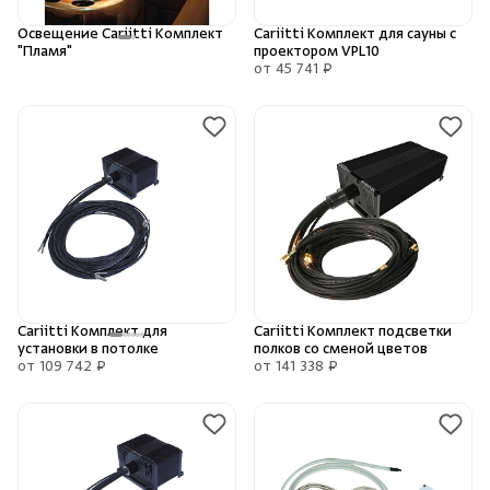
Освещение Cariitti Комплект
Cariitti Комплект для сауны с
"Пламя"
проектором VPL10
от 45 741 ₽
Скрыть/по
Скрыть/по
Зарегистрироваться
Войти
На главную
Нет аккаунта?
Уже есть аккаунт?
Зарегистрироваться
Войти
Cariitti Комплект для
Cariitti Комплект подсветки
установки в потолке
полков со сменой цветов
от 109 742 ₽
от 141 338 ₽