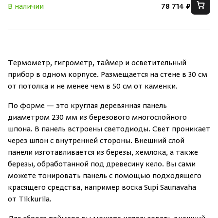
В наличии
78 714 ₽
Скрыть/по
Скрыть/по
Зарегистрироваться
Войти
На главную
Термометр, гигрометр, таймер и осветительный
Нет аккаунта?
Уже есть аккаунт?
Зарегистрироваться
Войти
прибор в одном корпусе. Размещается на стене в 30 см
от потолка и не менее чем в 50 см от каменки.
По форме — это круглая деревянная панель
диаметром 230 мм из березового многослойного
шпона. В панель встроены светодиоды. Свет проникает
через шпон с внутренней стороны. Внешний слой
панели изготавливается из березы, хемлока, а также
березы, обработанной под древесину кело. Вы сами
можете тонировать панель с помощью подходящего
красящего средства, например воска Supi Saunavaha
от Tikkurila.