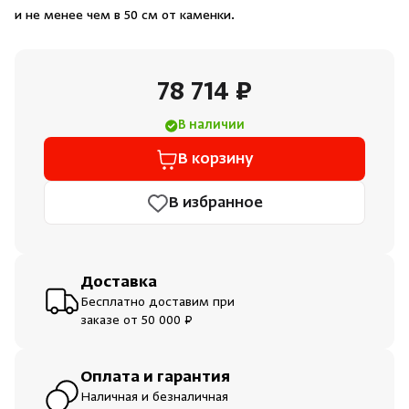
Душевые поддоны и системы слива
и не менее чем в 50 см от каменки.
Интерьер
78 714 ₽
Инфракрасные сауны
В наличии
В корзину
Лёдогенераторы
В избранное
Пародушевые
Краны
Доставка
Бесплатно доставим при
заказе от 50 000 ₽
Оплата и гарантия
Наличная и безналичная