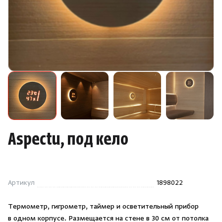
Камни для печей
Аксессуары
Комплектующие
Запчасти
Отопление
Aspectu, под кело
Для хаммама
Аксессуары для печей
Артикул
1898022
Ароматы
Термометр, гигрометр, таймер и осветительный прибор
в одном корпусе. Размещается на стене в 30 см от потолка