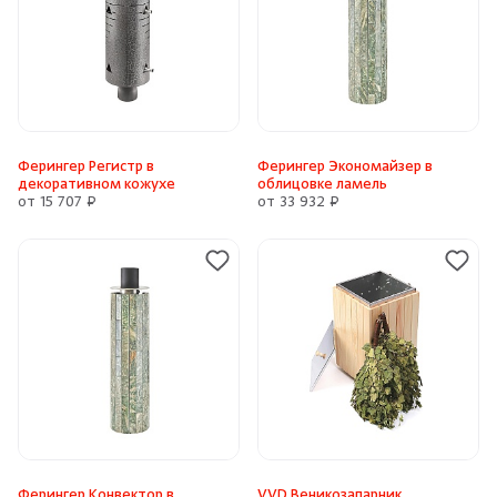
Ферингер Регистр в
Ферингер Экономайзер в
декоративном кожухе
облицовке ламель
от 15 707 ₽
от 33 932 ₽
Ферингер Конвектор в
VVD Веникозапарник