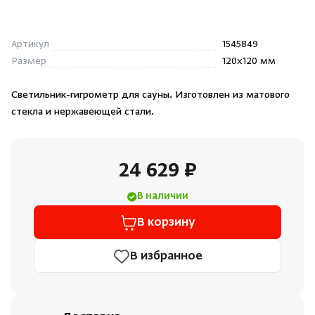
Душевые поддоны и системы слива
Артикул
1545849
Интерьер
Размер
120x120 мм
Инфракрасные сауны
Светильник-гигрометр для сауны. Изготовлен из матового
стекла и нержавеющей стали.
Лёдогенераторы
24 629 ₽
Пародушевые
В наличии
Краны
В корзину
В избранное