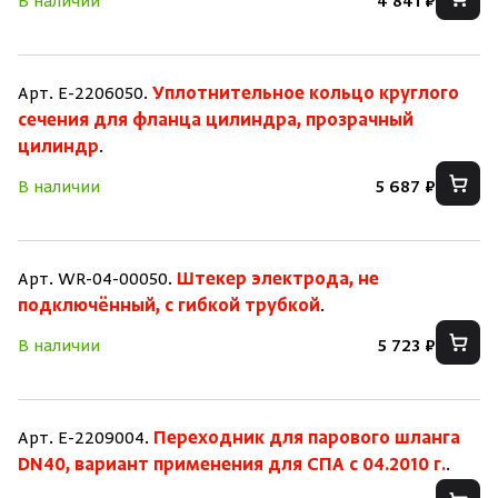
В наличии
4 841 ₽
Арт. E-2206050.
Уплотнительное кольцо круглого
сечения для фланца цилиндра, прозрачный
цилиндр
.
В наличии
5 687 ₽
Арт. WR-04-00050.
Штекер электрода, не
подключённый, с гибкой трубкой
.
В наличии
5 723 ₽
Скрыть/по
Скрыть/по
Зарегистрироваться
Войти
На главную
Арт. E-2209004.
Переходник для парового шланга
DN40, вариант применения для СПА с 04.2010 г.
.
Нет аккаунта?
Уже есть аккаунт?
Зарегистрироваться
Войти