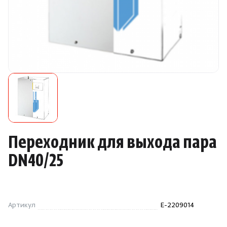
Камни для печей
Аксессуары
Комплектующие
Запчасти
Отопление
Переходник для выхода пара
Для хаммама
DN40/25
Аксессуары для печей
Артикул
E-2209014
Ароматы