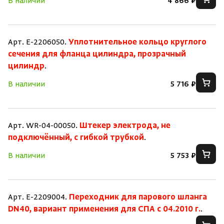
В наличии
4 866 ₽
Арт. E-2206050.
Уплотнительное кольцо круглого
сечения для фланца цилиндра, прозрачный
цилиндр
.
В наличии
5 716 ₽
Арт. WR-04-00050.
Штекер электрода, не
подключённый, с гибкой трубкой
.
В наличии
5 753 ₽
Скрыть/по
Скрыть/по
Зарегистрироваться
Войти
На главную
Арт. E-2209004.
Переходник для парового шланга
DN40, вариант применения для СПА с 04.2010 г.
.
Нет аккаунта?
Уже есть аккаунт?
Зарегистрироваться
Войти