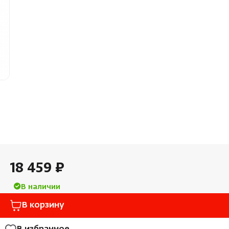
Облицовка и порталы
Лёдоген
SPA-оборудование
Пароду
Камни для печей
Краны
Аксессуары
18 459 ₽
В наличии
В корзину