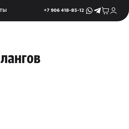
ТЫ
+7 906 418-85-12
WhatsApp
Telegram
ктующие
и
ие
шлангов
мама
ры для печей
ы
 поддоны и
 слива
р
асные сауны