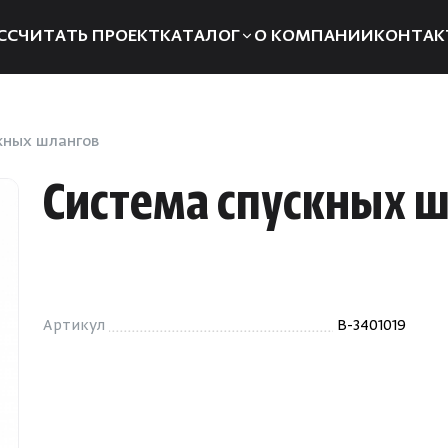
ССЧИТАТЬ ПРОЕКТ
КАТАЛОГ
О КОМПАНИИ
КОНТАК
Электрические печи
Компле
Дровяные печи
Запчаст
кных шлангов
Парогенераторы
Отоплен
Система спускных 
Пульты управления
Для хам
Освещение
Аксессуа
Двери
Аромат
Артикул
B-3401019
Дымоходы
Душевые
системы
Пиломатериалы
Интерье
Купели
Инфракр