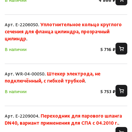
В наличии
4 866 ₽
Арт. E-2206050.
Уплотнительное кольцо круглого
сечения для фланца цилиндра, прозрачный
цилиндр
.
В наличии
5 716 ₽
Арт. WR-04-00050.
Штекер электрода, не
подключённый, с гибкой трубкой
.
В наличии
5 753 ₽
Скрыть/по
Скрыть/по
Зарегистрироваться
Войти
На главную
Арт. E-2209004.
Переходник для парового шланга
DN40, вариант применения для СПА с 04.2010 г.
.
Нет аккаунта?
Уже есть аккаунт?
Зарегистрироваться
Войти