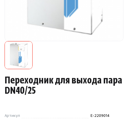
Камни для печей
Аксессуары
Комплектующие
Запчасти
Отопление
Переходник для выхода пара
Для хаммама
DN40/25
Аксессуары для печей
Артикул
E-2209014
Ароматы