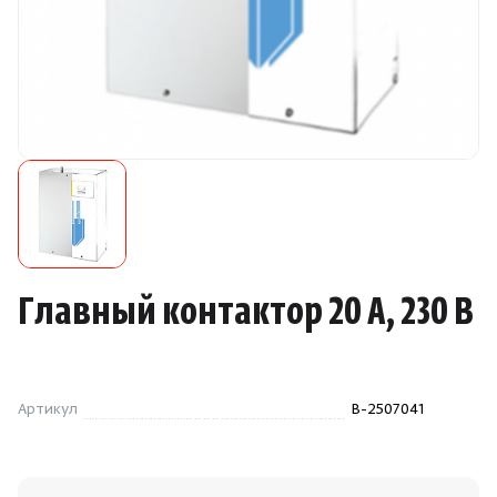
Камни для печей
Аксессуары
Комплектующие
Запчасти
Отопление
Главный контактор 20 А, 230 В
Для хаммама
Аксессуары для печей
Артикул
B-2507041
Ароматы