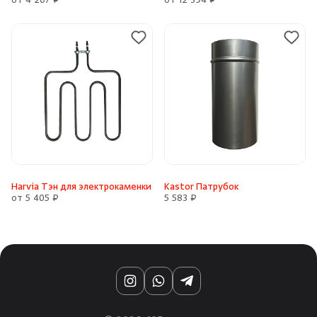
от 4 207 ₽
от 12 394 ₽
Harvia Тэн для электрокаменки
Kastor Патрубок
от 5 405 ₽
5 583 ₽
Instagram
WhatsApp
Telegram