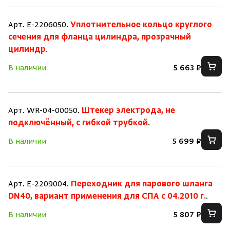
Арт. E-2206050.
Уплотнительное кольцо круглого
сечения для фланца цилиндра, прозрачный
цилиндр
.
В наличии
5 663 ₽
Арт. WR-04-00050.
Штекер электрода, не
подключённый, с гибкой трубкой
.
В наличии
5 699 ₽
Скрыть/по
Скрыть/по
Арт. E-2209004.
Переходник для парового шланга
Зарегистрироваться
Войти
На главную
DN40, вариант применения для СПА с 04.2010 г.
.
Нет аккаунта?
Уже есть аккаунт?
Зарегистрироваться
Войти
В наличии
5 807 ₽