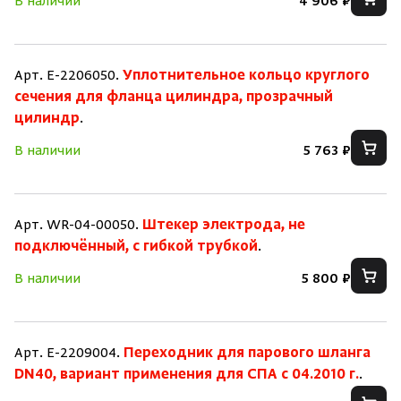
В наличии
4 906 ₽
Арт. E-2206050.
Уплотнительное кольцо круглого
сечения для фланца цилиндра, прозрачный
цилиндр
.
В наличии
5 763 ₽
Арт. WR-04-00050.
Штекер электрода, не
подключённый, с гибкой трубкой
.
В наличии
5 800 ₽
Скрыть/по
Скрыть/по
Зарегистрироваться
Войти
На главную
Арт. E-2209004.
Переходник для парового шланга
DN40, вариант применения для СПА с 04.2010 г.
.
Нет аккаунта?
Уже есть аккаунт?
Зарегистрироваться
Войти