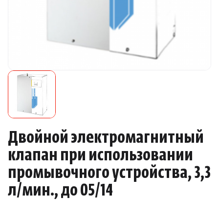
Камни для печей
Аксессуары
Комплектующие
Запчасти
Отопление
Двойной электромагнитный
Для хаммама
клапан при использовании
промывочного устройства, 3,3
Аксессуары для печей
л/мин., до 05/14
Ароматы