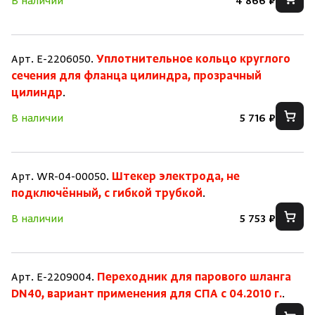
В наличии
4 866 ₽
Арт. E-2206050.
Уплотнительное кольцо круглого
сечения для фланца цилиндра, прозрачный
цилиндр
.
В наличии
5 716 ₽
Арт. WR-04-00050.
Штекер электрода, не
подключённый, с гибкой трубкой
.
В наличии
5 753 ₽
Скрыть/по
Скрыть/по
Зарегистрироваться
Войти
На главную
Арт. E-2209004.
Переходник для парового шланга
DN40, вариант применения для СПА с 04.2010 г.
.
Нет аккаунта?
Уже есть аккаунт?
Зарегистрироваться
Войти