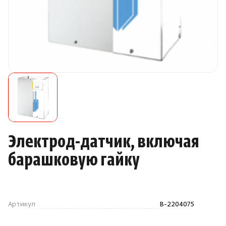
Камни для печей
Аксессуары
Комплектующие
Запчасти
Отопление
Электрод-датчик, включая
Для хаммама
барашковую гайку
Аксессуары для печей
Артикул
B-2204075
Ароматы